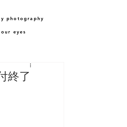
ry photography
 our eyes
付終了